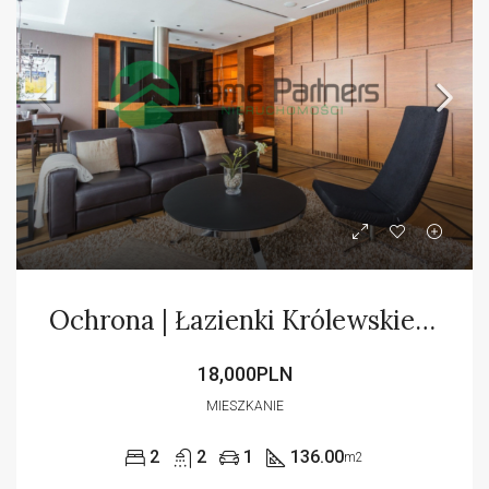
Ochrona | Łazienki Królewskie | ANG
18,000PLN
MIESZKANIE
2
2
1
136.00
m2