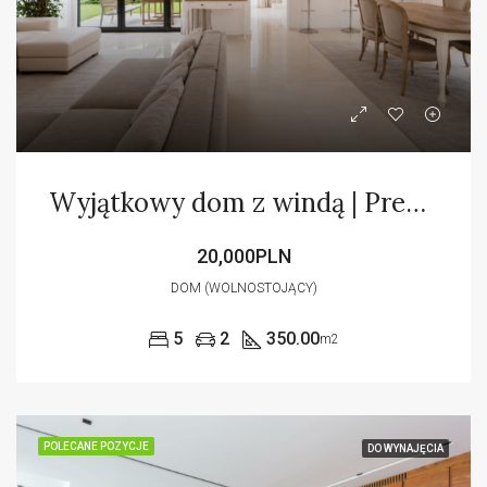
Wyjątkowy dom z windą | Premium | English
20,000PLN
DOM (WOLNOSTOJĄCY)
5
2
350.00
m2
POLECANE POZYCJE
DO WYNAJĘCIA