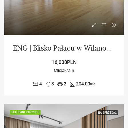
ENG | Blisko Pałacu w Wilanowie | Cisza i spokój
16,000PLN
MIESZKANIE
4
3
2
204.00
m2
POLECANE POZYCJE
NA SPRZEDAŻ