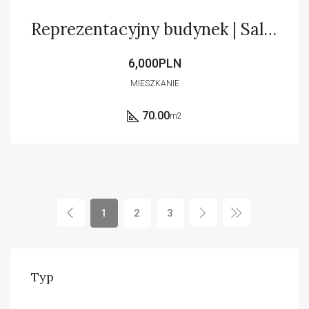
Reprezentacyjny budynek | Sala spotkań | ENG
6,000PLN
MIESZKANIE
70.00
m2
1
2
3
Typ