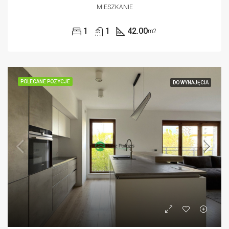
MIESZKANIE
1
1
42.00
m2
POLECANE POZYCJE
DO WYNAJĘCIA