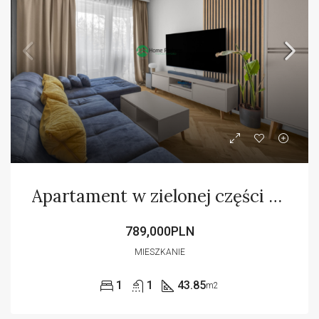
Apartament w zielonej części Warszawy
789,000PLN
MIESZKANIE
1
1
43.85
m2