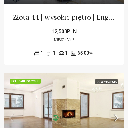
Złota 44 | wysokie piętro | English
12,500PLN
MIESZKANIE
1
1
1
65.00
m2
POLECANE POZYCJE
DO WYNAJĘCIA