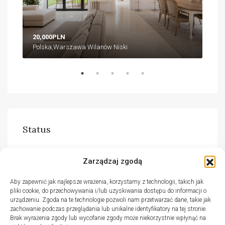
20,000PLN
18,
Polska,Warszawa Wilanów Niski
Pol
Status
Do wynajęcia
(51)
Zarządzaj zgodą
Na sprzedaż
(30)
Aby zapewnić jak najlepsze wrażenia, korzystamy z technologii, takich jak
pliki cookie, do przechowywania i/lub uzyskiwania dostępu do informacji o
urządzeniu. Zgoda na te technologie pozwoli nam przetwarzać dane, takie jak
zachowanie podczas przeglądania lub unikalne identyfikatory na tej stronie.
Brak wyrażenia zgody lub wycofanie zgody może niekorzystnie wpłynąć na