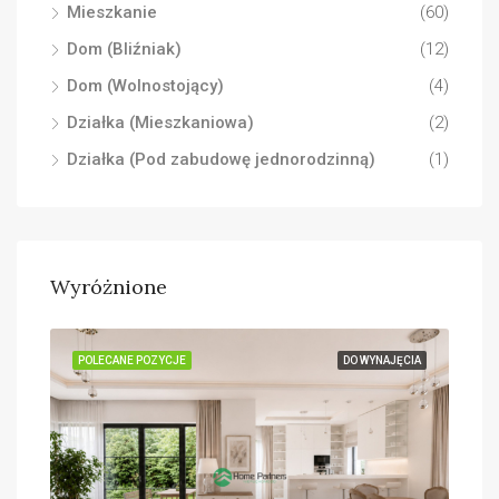
Mieszkanie
(60)
Dom (Bliźniak)
(12)
Dom (Wolnostojący)
(4)
Działka (Mieszkaniowa)
(2)
Działka (Pod zabudowę jednorodzinną)
(1)
Wyróżnione
ĘCIA
POLECANE POZYCJE
DO WYNAJĘCIA
POL