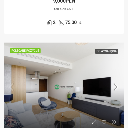
9,000PLN
MIESZKANIE
2
75.00
m2
POLECANE POZYCJE
DO WYNAJĘCIA