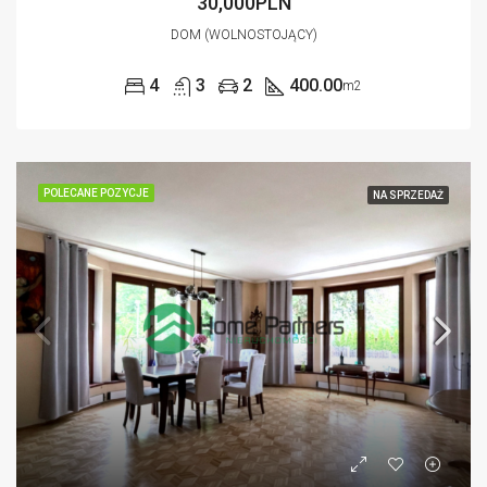
30,000PLN
DOM (WOLNOSTOJĄCY)
4
3
2
400.00
m2
POLECANE POZYCJE
NA SPRZEDAŻ