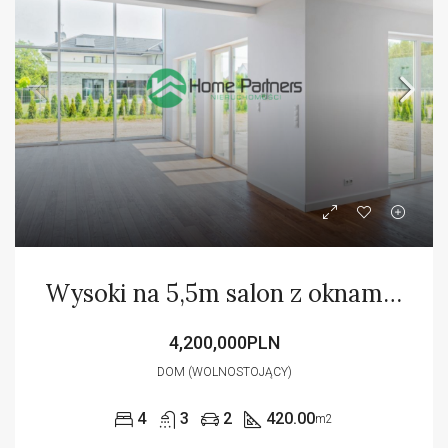
Wysoki na 5,5m salon z oknami do sufitu
4,200,000PLN
DOM (WOLNOSTOJĄCY)
4
3
2
420.00
m2