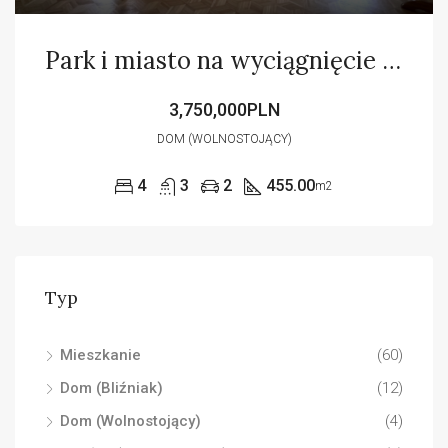
Park i miasto na wyciągnięcie ręki
3,750,000PLN
DOM (WOLNOSTOJĄCY)
4
3
2
455.00
m2
Typ
Mieszkanie
(60)
Dom (Bliźniak)
(12)
Dom (Wolnostojący)
(4)