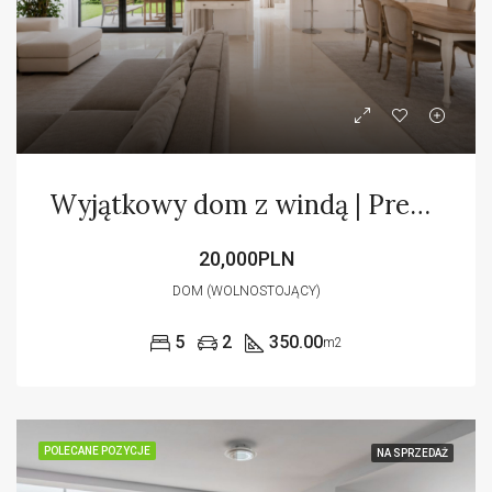
Wyjątkowy dom z windą | Premium | English
20,000PLN
DOM (WOLNOSTOJĄCY)
5
2
350.00
m2
POLECANE POZYCJE
NA SPRZEDAŻ