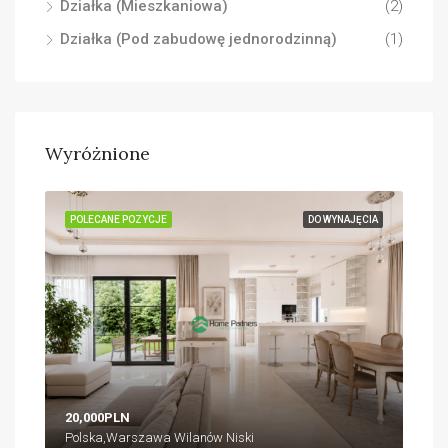
Działka (Mieszkaniowa)
(2)
Działka (Pod zabudowę jednorodzinną)
(1)
Wyróżnione
ĘCIA
POLECANE POZYCJE
DO WYNAJĘCIA
POL
20,000PLN
18,
Polska,Warszawa Wilanów Niski
Pol