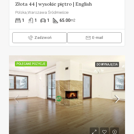
Złota 44 | wysokie piętro | English
Polska,Warszawa Śródmieście
1
1
1
65.00
m2
Zadzwoń
E-mail
POLECANE POZYCJE
DO WYNAJĘCIA