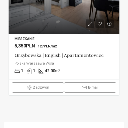
MIESZKANIE
5,350PLN
127PLN/m2
Grzybowska | English | Apartamentowiec
Polska,Warszawa Wola
1
1
42.00
m2
Zadzwoń
E-mail