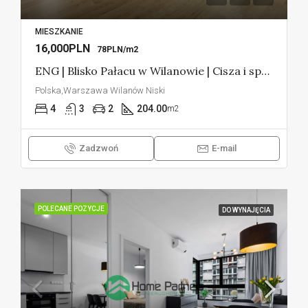
MIESZKANIE
16,000PLN
78PLN/m2
ENG | Blisko Pałacu w Wilanowie | Cisza i spokój
Polska,Warszawa Wilanów Niski
4
3
2
204.00
m2
Zadzwoń
E-mail
POLECANE POZYCJE
DO WYNAJĘCIA