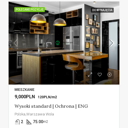
POLECANE POZYCJE
DO WYNAJĘCIA
MIESZKANIE
9,000PLN
120PLN/m2
Wysoki standard | Ochrona | ENG
Polska,Warszawa Wola
2
75.00
m2