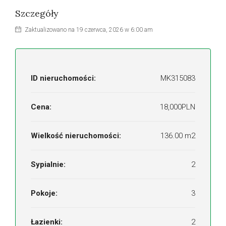
Szczegóły
Zaktualizowano na 19 czerwca, 2026 w 6:00 am
ID nieruchomości:
MK315083
Cena:
18,000PLN
Wielkość nieruchomości:
136.00 m2
Sypialnie:
2
Pokoje:
3
Łazienki:
2