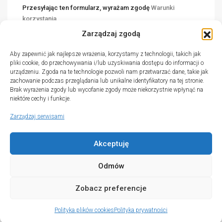
Przesyłając ten formularz, wyrażam zgodę
Warunki
korzystania
Zarządzaj zgodą
Wyślij wiadomość
Aby zapewnić jak najlepsze wrażenia, korzystamy z technologii, takich jak
pliki cookie, do przechowywania i/lub uzyskiwania dostępu do informacji o
urządzeniu. Zgoda na te technologie pozwoli nam przetwarzać dane, takie jak
zachowanie podczas przeglądania lub unikalne identyfikatory na tej stronie.
Brak wyrażenia zgody lub wycofanie zgody może niekorzystnie wpłynąć na
niektóre cechy i funkcje.
Zarządzaj serwisami
Akceptuję
Odmów
© Home Partners - All rights reserved
Zobacz preferencje
Marcin Krawczycki
Polityka plików cookies
Polityka prywatności