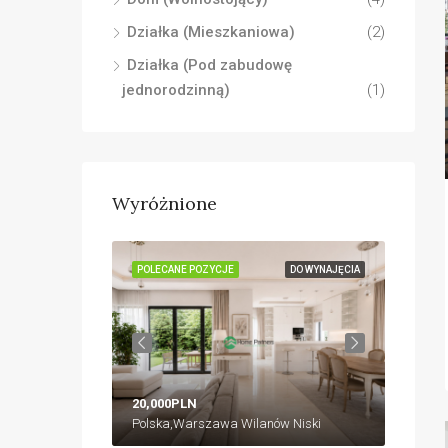
Działka (Mieszkaniowa)
(2)
Działka (Pod zabudowę
jednorodzinną)
(1)
Wyróżnione
DO WYNAJĘCIA
POLECANE POZYCJE
DO WYNAJĘCIA
POLECA
20,000PLN
18,00
ów Niski
Polska,Warszawa Wilanów Niski
Polska