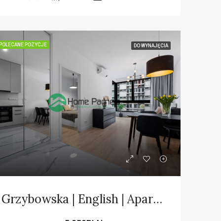
POLECANE POZYCJE
DO WYNAJĘCIA
Grzybowska | English | Apartamentowiec