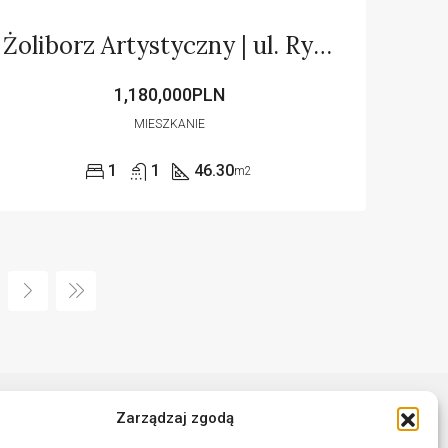
Żoliborz Artystyczny | ul. Rydygiera
1,180,000PLN
MIESZKANIE
1
1
46.30
m2
Zarządzaj zgodą