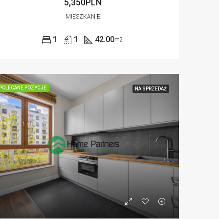
5,350PLN
MIESZKANIE
1
1
42.00
m2
POLECANE POZYCJE
NA SPRZEDAŻ