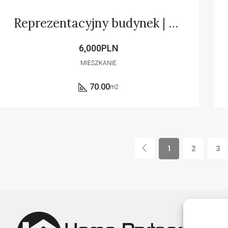
Reprezentacyjny budynek | Sala spotkań | ENG
6,000PLN
MIESZKANIE
70.00
m2
1
2
3