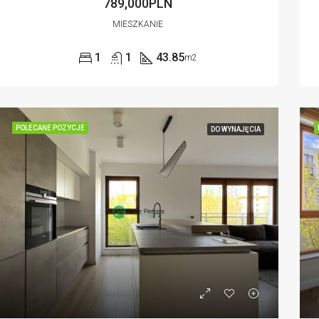
789,000PLN
MIESZKANIE
1
1
43.85
m2
POLECANE POZYCJE
DO WYNAJĘCIA