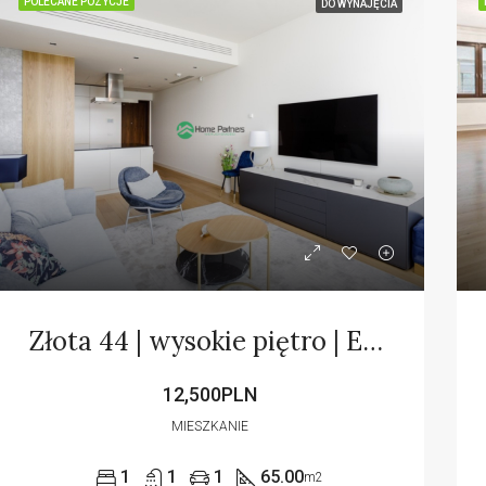
POLECANE POZYCJE
DO WYNAJĘCIA
Złota 44 | wysokie piętro | English
12,500PLN
MIESZKANIE
1
1
1
65.00
m2