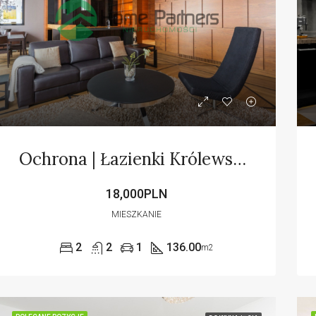
Ochrona | Łazienki Królewskie | ANG
NE POZYCJE
DO WYNAJĘCIA
POLECANE POZYCJE
DO WYNAJĘC
18,000PLN
MIESZKANIE
2
2
1
136.00
m2
0PLN
9,000PLN
,Warszawa Śródmieście
Polska,Warszawa Wola