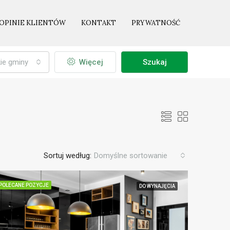
OPINIE KLIENTÓW
KONTAKT
PRYWATNOŚĆ
ie gminy
Więcej
Szukaj
Sortuj według:
Domyślne sortowanie
POLECANE POZYCJE
DO WYNAJĘCIA