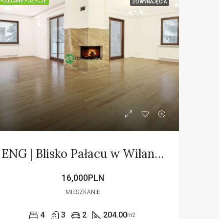
POLECANE POZYCJE
DO WYNAJĘCIA
ENG | Blisko Pałacu w Wilanowie | Cisza i spokój
16,000PLN
MIESZKANIE
4
3
2
204.00
m2