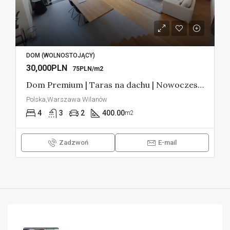
DOM (WOLNOSTOJĄCY)
30,000PLN
75PLN/m2
Dom Premium | Taras na dachu | Nowoczesny
Polska,Warszawa Wilanów
4
3
2
400.00
m2
Zadzwoń
E-mail