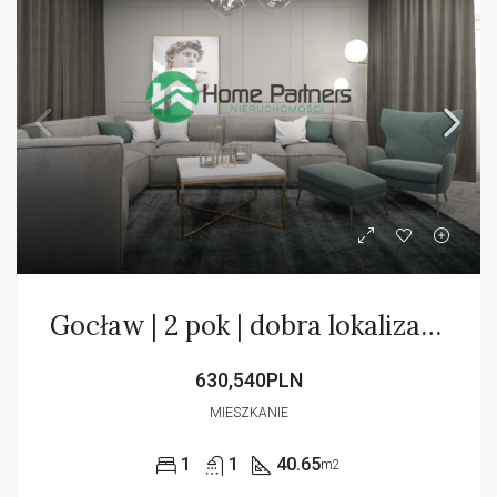
Gocław | 2 pok | dobra lokalizacja | Bez prowizji
630,540PLN
MIESZKANIE
1
1
40.65
m2