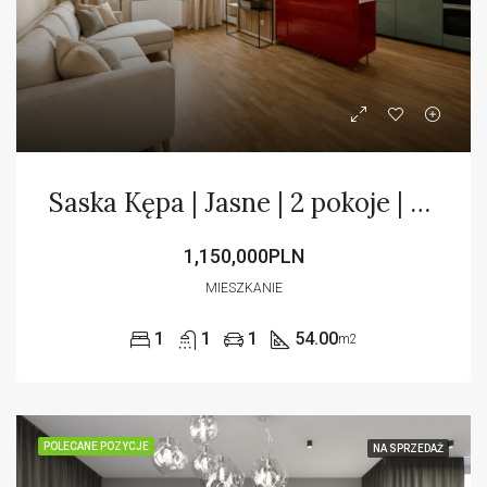
Saska Kępa | Jasne | 2 pokoje | Balkon | Garaż
1,150,000PLN
MIESZKANIE
1
1
1
54.00
m2
POLECANE POZYCJE
NA SPRZEDAŻ