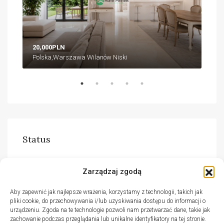
20,000PLN
18,
Polska,Warszawa Wilanów Niski
Pol
Status
Do wynajęcia
(51)
Zarządzaj zgodą
Na sprzedaż
(30)
Aby zapewnić jak najlepsze wrażenia, korzystamy z technologii, takich jak
pliki cookie, do przechowywania i/lub uzyskiwania dostępu do informacji o
urządzeniu. Zgoda na te technologie pozwoli nam przetwarzać dane, takie jak
zachowanie podczas przeglądania lub unikalne identyfikatory na tej stronie.