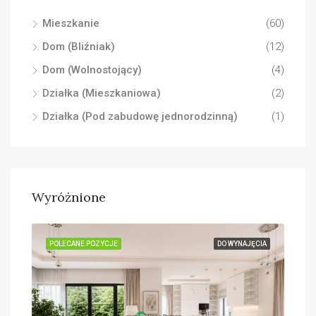
Mieszkanie
(60)
Dom (Bliźniak)
(12)
Dom (Wolnostojący)
(4)
Działka (Mieszkaniowa)
(2)
Działka (Pod zabudowę jednorodzinną)
(1)
Wyróżnione
ĘCIA
POLECANE POZYCJE
DO WYNAJĘCIA
POL