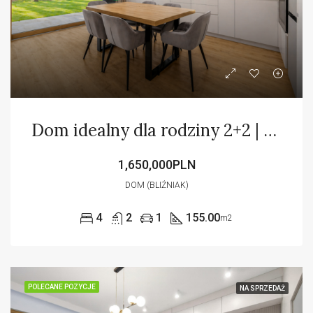
Dom idealny dla rodziny 2+2 | 4 sypialnie | zieleń
1,650,000PLN
DOM (BLIŹNIAK)
4
2
1
155.00
m2
POLECANE POZYCJE
NA SPRZEDAŻ