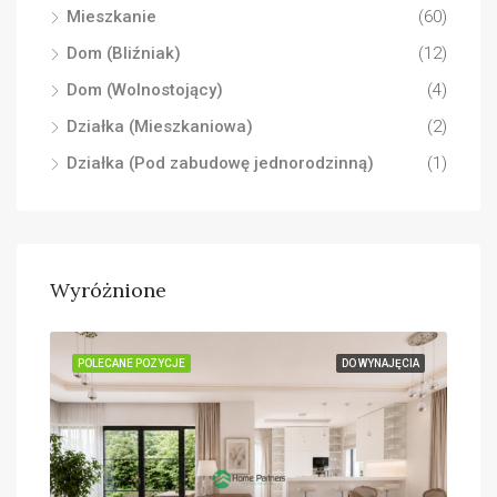
Mieszkanie
(60)
Dom (Bliźniak)
(12)
Dom (Wolnostojący)
(4)
Działka (Mieszkaniowa)
(2)
Działka (Pod zabudowę jednorodzinną)
(1)
Wyróżnione
ĘCIA
POLECANE POZYCJE
DO WYNAJĘCIA
POL