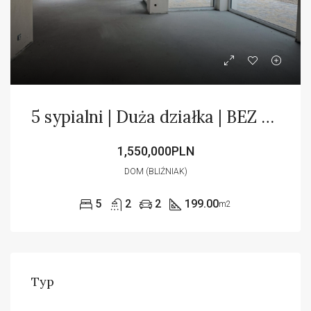
5 sypialni | Duża działka | BEZ PCC | Bez Prowizji
1,550,000PLN
DOM (BLIŹNIAK)
5
2
2
199.00
m2
Typ