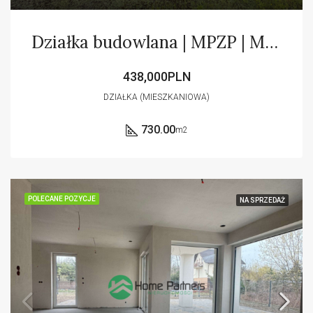
Działka budowlana | MPZP | Media |Las| Lokalizacja
438,000PLN
DZIAŁKA (MIESZKANIOWA)
730.00
m2
POLECANE POZYCJE
NA SPRZEDAŻ