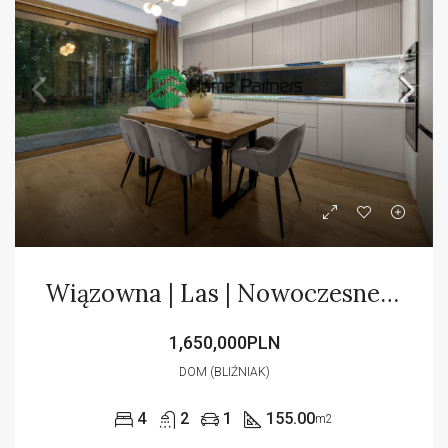
Wiązowna | Las | Nowoczesne osiedle | 4 sypialnie
1,650,000PLN
DOM (BLIŹNIAK)
4
2
1
155.00
m2