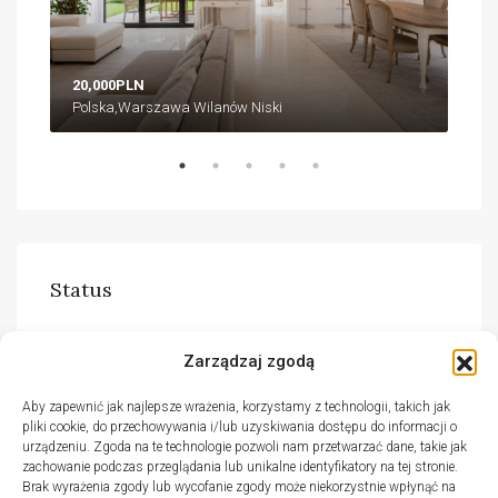
20,000PLN
18,
Polska,Warszawa Wilanów Niski
Pol
Status
Do wynajęcia
(51)
Zarządzaj zgodą
Na sprzedaż
(30)
Aby zapewnić jak najlepsze wrażenia, korzystamy z technologii, takich jak
pliki cookie, do przechowywania i/lub uzyskiwania dostępu do informacji o
urządzeniu. Zgoda na te technologie pozwoli nam przetwarzać dane, takie jak
zachowanie podczas przeglądania lub unikalne identyfikatory na tej stronie.
Brak wyrażenia zgody lub wycofanie zgody może niekorzystnie wpłynąć na