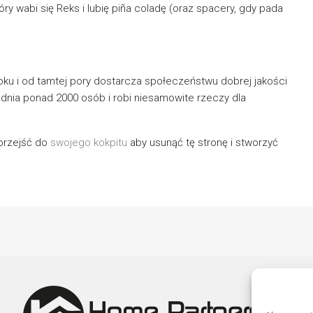
 wabi się Reks i lubię piña coladę (oraz spacery, gdy pada
ku i od tamtej pory dostarcza społeczeństwu dobrej jakości
udnia ponad 2000 osób i robi niesamowite rzeczy dla
przejść do
swojego kokpitu
aby usunąć tę stronę i stworzyć