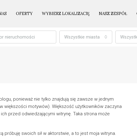
NAS
OFERTY
WYBIERZ LOKALIZACJĘ
NASZ ZESPÓŁ
Wszystkie miasta
Wszystk
 blogu, ponieważ nie tylko znajdują się zawsze w jednym
ny (w większości motywów). Większość użytkowników zaczyna
a ich przed odwiedzającymi witrynę. Taka strona może
próbuję swoich sił w aktorstwie, a to jest moja witryna.